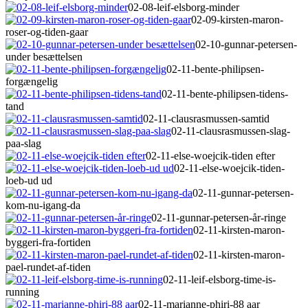
02-08-leif-elsborg-minder
02-09-kirsten-maron-
roser-og-tiden-gaar
02-10-gunnar-petersen-
under besættelsen
02-11-bente-philipsen-
forgængelig
02-11-bente-philipsen-tidens-
tand
02-11-clausrasmussen-samtid
02-11-clausrasmussen-slag-
paa-slag
02-11-else-woejcik-tiden efter
02-11-else-woejcik-tiden-
loeb-ud ud
02-11-gunnar-petersen-
kom-nu-igang-da
02-11-gunnar-petersen-år-ringe
02-11-kirsten-maron-
byggeri-fra-fortiden
02-11-kirsten-maron-
pael-rundet-af-tiden
02-11-leif-elsborg-time-is-
running
02-11-marianne-phiri-88 aar