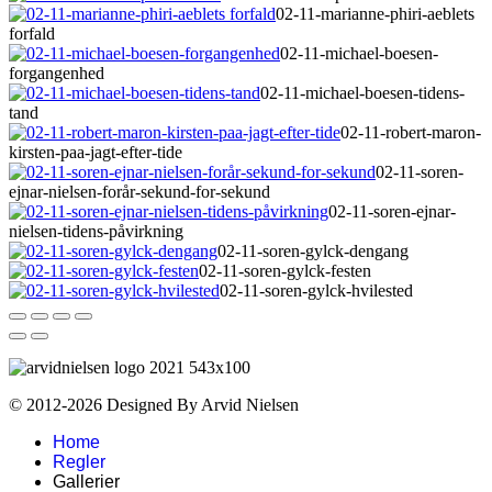
02-11-marianne-phiri-aeblets
forfald
02-11-michael-boesen-
forgangenhed
02-11-michael-boesen-tidens-
tand
02-11-robert-maron-
kirsten-paa-jagt-efter-tide
02-11-soren-
ejnar-nielsen-forår-sekund-for-sekund
02-11-soren-ejnar-
nielsen-tidens-påvirkning
02-11-soren-gylck-dengang
02-11-soren-gylck-festen
02-11-soren-gylck-hvilested
© 2012-2026 Designed By Arvid Nielsen
Home
Regler
Gallerier