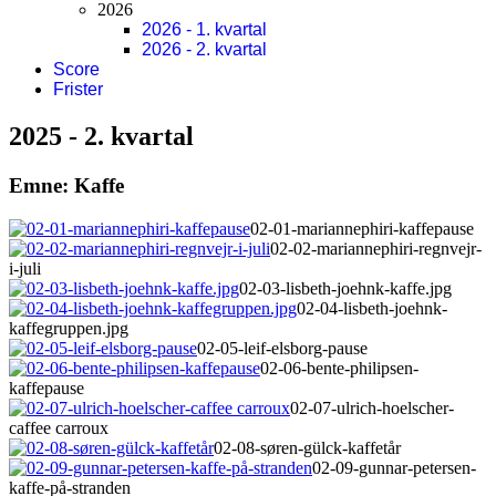
2026
2026 - 1. kvartal
2026 - 2. kvartal
Score
Frister
2025 - 2. kvartal
Emne: Kaffe
02-01-mariannephiri-kaffepause
02-02-mariannephiri-regnvejr-
i-juli
02-03-lisbeth-joehnk-kaffe.jpg
02-04-lisbeth-joehnk-
kaffegruppen.jpg
02-05-leif-elsborg-pause
02-06-bente-philipsen-
kaffepause
02-07-ulrich-hoelscher-
caffee carroux
02-08-søren-gülck-kaffetår
02-09-gunnar-petersen-
kaffe-på-stranden