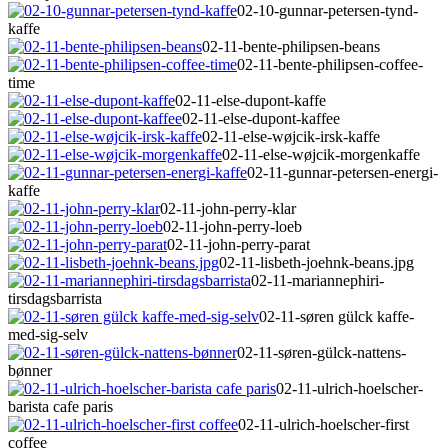
02-10-gunnar-petersen-tynd-
kaffe
02-11-bente-philipsen-beans
02-11-bente-philipsen-coffee-
time
02-11-else-dupont-kaffe
02-11-else-dupont-kaffee
02-11-else-wøjcik-irsk-kaffe
02-11-else-wøjcik-morgenkaffe
02-11-gunnar-petersen-energi-
kaffe
02-11-john-perry-klar
02-11-john-perry-loeb
02-11-john-perry-parat
02-11-lisbeth-joehnk-beans.jpg
02-11-mariannephiri-
tirsdagsbarrista
02-11-søren gülck kaffe-
med-sig-selv
02-11-søren-gülck-nattens-
bønner
02-11-ulrich-hoelscher-
barista cafe paris
02-11-ulrich-hoelscher-first
coffee