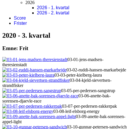
2026
2026 - 1. kvartal
2026 - 2. kvartal
Score
Frister
2020 - 3. kvartal
Emne: Frit
03-01-jens-madsen-
theresienstadt
03-02-ruddi-hansen-markarbejde
03-03-peter-kielberg-laura
03-04-kjeld-sievertsen-
strandfisker
03-05-per-pedersen-sangstrup
03-06-anette-bak-
sorensen-djaevle-race
03-07-per-pedersen-rakkerpak
03-08-leif-elsborg-energy
03-09-anette-bak-sorensen-
appel-light
03-10-gunnar-petersen-sandwich