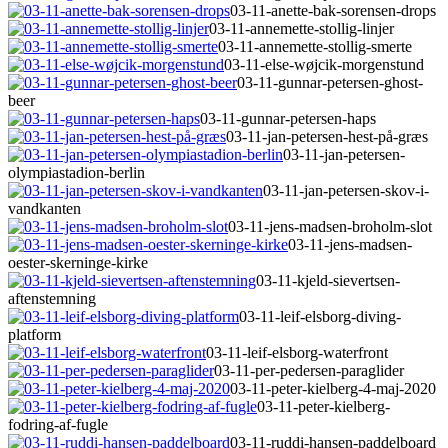
03-11-anette-bak-sorensen-drops
03-11-annemette-stollig-linjer
03-11-annemette-stollig-smerte
03-11-else-wøjcik-morgenstund
03-11-gunnar-petersen-ghost-
beer
03-11-gunnar-petersen-haps
03-11-jan-petersen-hest-på-græs
03-11-jan-petersen-
olympiastadion-berlin
03-11-jan-petersen-skov-i-
vandkanten
03-11-jens-madsen-broholm-slot
03-11-jens-madsen-
oester-skerninge-kirke
03-11-kjeld-sievertsen-
aftenstemning
03-11-leif-elsborg-diving-
platform
03-11-leif-elsborg-waterfront
03-11-per-pedersen-paraglider
03-11-peter-kielberg-4-maj-2020
03-11-peter-kielberg-
fodring-af-fugle
03-11-ruddi-hansen-paddelboard