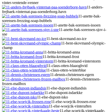
vinter-ventende-venner
11-anders-
frejbaek-vinternat-paa-soenderborg-havn
11-anette-bak-
sorensen-frezzing-soap-bubbels
11-anette-bak-sorensen-issoen
11-anette-bak-sorensen-sjov-i-
sne
11-bent-skovmand-no-ice
11-bent-skovmand-olympic-
champ
11-britta-kromand-anna
11-britta-kromand-frost
11-britta-kromand-vinterstorm
11-claus-otten-blaaoghvid
11-claus-otten-winterblue
11-dennis-christensen-egern
11-dennis-christensen-
frozen-mailbox
11-else-dupont-indlandsis
11-else-dupont-isdaekke
11-else-dupont-isko
11-else-woejcik-frossen-rose
11-else-woejcik-vinteraften
11-else-woejcik-vinterkaade-