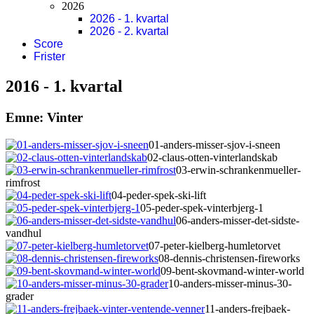
2026
2026 - 1. kvartal
2026 - 2. kvartal
Score
Frister
2016 - 1. kvartal
Emne: Vinter
01-anders-misser-sjov-i-sneen
02-claus-otten-vinterlandskab
03-erwin-schrankenmueller-
rimfrost
04-peder-spek-ski-lift
05-peder-spek-vinterbjerg-1
06-anders-misser-det-sidste-
vandhul
07-peter-kielberg-humletorvet
08-dennis-christensen-fireworks
09-bent-skovmand-winter-world
10-anders-misser-minus-30-
grader
11-anders-frejbaek-