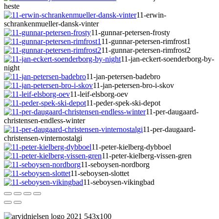
heste
11-erwin-
schrankenmueller-dansk-vinter
11-gunnar-petersen-frosty
11-gunnar-petersen-rimfrost1
11-gunnar-petersen-rimfrost2
11-jan-eckert-soenderborg-by-
night
11-jan-petersen-badebro
11-jan-petersen-bro-i-skov
11-leif-elsborg-oev
11-peder-spek-ski-depot
11-per-daugaard-
christensen-endless-winter
11-per-daugaard-
christensen-vinternostalgi
11-peter-kielberg-dybboel
11-peter-kielberg-vissen-gren
11-seboysen-nordborg
11-seboysen-slottet
11-seboysen-vikingbad