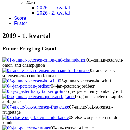
2026
2026 - 1. kvartal
2026 - 2. kvartal
Score
Frister
2019 - 1. kvartal
Emne:
Frugt og Grønt
01-gunnar-petersen-
onion-and-champignon
02-anette-bak-
sorensen-en-haandfuld-tomater
03-gunnar-petersen-hot-chili
04-jan-petersen-jordbær
05-jes-peder-harry-tanker-grønt
06-gunnar-petersen-apple-
and-grapes
07-anette-bak-sorensen-
frugtetage
08-else-woejcik-den-sunde-
kande
09-jan-petersen-citroner