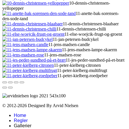
10-dennis-christensen-
yellopepper
11-anette-bak-sorensen-
den-sode-tand
11-dennis-christensen-blaabaer
11-dennis-christensen-chilli
11-else-woejcik-frugt-og-groent
11-jan-petersen-budcykel
11-jens-madsen-candle
11-jens-madsen-lampe-skaerm
11-jens-madsen-rose
11-jes-peder-sundhed-på-et-bræt
11-peter-kielberg-citronen
11-peter-kielberg-multifrugt
11-peter-kielberg-roedpeber
© 2012-2026 Designed By Arvid Nielsen
Home
Regler
Gallerier